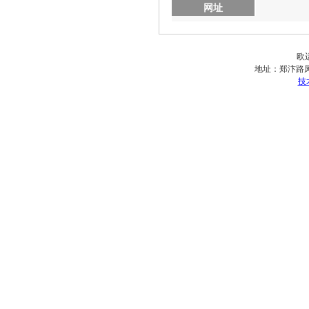
网址
欧
地址：
郑汴路凤
技