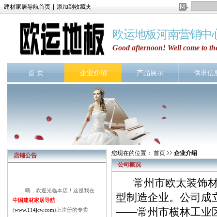
建材家居导航首页
|
添加到收藏夹
欧运地板河南营销中
Good afternoon! Well come to t
首 页
企业介绍
产品展示
供求信
您现在的位置：
首页
企业介绍
店铺公告
公司概况
常州市欧太装饰材料
嗨，欢迎光临本店！这是我在
中国建材家居导航
型制造企业。公司成立
(
www.114jcw.com
)上注册的专卖
——常州市横林工业
店，很不错，可以发布许多产品，