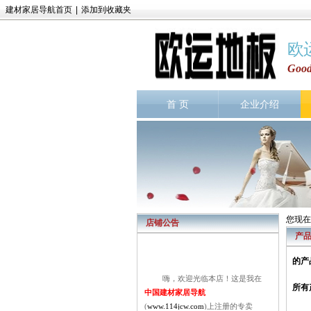
建材家居导航首页
|
添加到收藏夹
欧
Good
首 页
企业介绍
您现在
店铺公告
产
的产
嗨，欢迎光临本店！这是我在
中国建材家居导航
所有
(
www.114jcw.com
)上注册的专卖